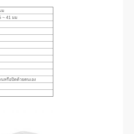
 มม
5 ~ 41 มม
นหรือปิดด้วยตนเอง