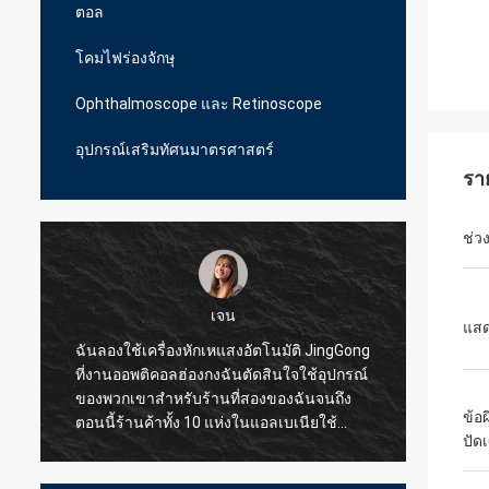
ตอล
โคมไฟร่องจักษุ
Ophthalmoscope และ Retinoscope
อุปกรณ์เสริมทัศนมาตรศาสตร์
รา
ช่ว
เจน
แสด
ฉันลองใช้เครื่องหักเหแสงอัตโนมัติ JingGong
ฉันลอง
ที่งานออพติคอลฮ่องกงฉันตัดสินใจใช้อุปกรณ์
สำหรับ
ของพวกเขาสำหรับร้านที่สองของฉันจนถึง
JingGo
ข้อ
ตอนนี้ร้านค้าทั้ง 10 แห่งในแอลเบเนียใช้
แบบมือ
ปัด
JingGong Optical เท่านั้นแม้แต่ชิ้นส่วนเล็ก ๆ
ซัพพลา
ก็สามารถให้คุณภาพที่ยอดเยี่ยมแก่ฉันใน