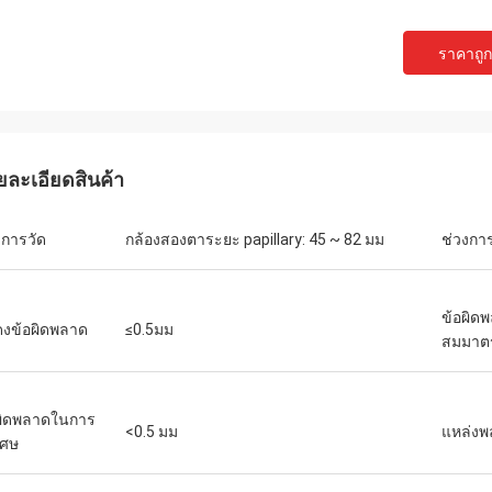
ราคาถูกท
ยละเอียดสินค้า
งการวัด
กล้องสองตาระยะ papillary: 45 ~ 82 มม
ช่วงกา
บ๊อบ
เอเดรียนผู้จัดจำ
ข้อผิดพ
งข้อผิดพลาด
≤0.5มม
สมมาต
ใช้ซัพพลายเออร์มากกว่า 10 ราย
โชคดีที่ได้พบกับทีม JingGo
ธุรกิจอุปกรณ์เกี่ยวกับแสงของเรา แต่
MIDO ใน Milano ตอนนี้สินค
ng ดีที่สุดพวกเขาสามารถให้คำตอบ
ขายนำเข้าจากพวกเขาทีมง
ผิดพลาดในการ
อาชีพที่แท้จริงเพื่อแก้ปัญหาของเรา
และผลงาน
<0.5 มม
แหล่งพ
เศษ
ยเออร์ที่แนะนำ!