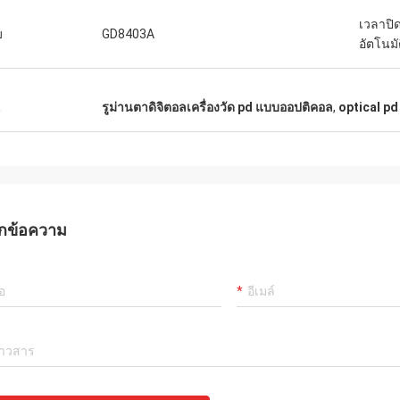
เวลาปิด
บ
GD8403A
อัตโนมั
น
รูม่านตาดิจิตอลเครื่องวัด pd แบบออปติคอล
,
optical pd
กข้อความ