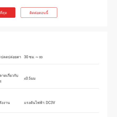
ี่สุด
ติดต่อตอนนี้
รปลดปล่อยตา
30 ซม. ~ ∞
หน่ายแว่นตา
ลาดเกี่ยวกับ
≤0.5มม
ร
ng Optical ที่
้าทั้งหมดที่เรา
านที่ยอดเยี่ยม
ลังงาน
แรงดันไฟฟ้า: DC3V