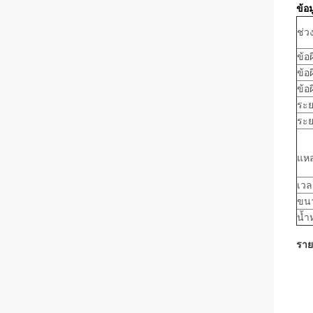
ข้อ
ช่ว
ข้อ
ข้อ
ข้อ
ระย
ระย
แหล
เวล
ขน
น้ำ
ราย