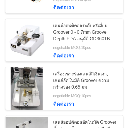
ติดต่อเรา
ทัวร์
12
เลนส์ออพติคอลระดับพรีเมี่ยม
โรงงาน
ชุดเลนส์ทดลองทัศน
Groover 0 - 0.7mm Groove
Depth FDA อนุมัติ GD3601B
มาตรศาสตร์
negotiable MOQ:10pcs
ควบคุม
ติดต่อเรา
คุณภาพ
เครื่องเซาะร่องเลนส์สีเงินเงา,
เลนส์อัตโนมัติ Groover ความ
ติดต่อ
15
กว้างร่อง 0.65 มม
negotiable MOQ:10pcs
เรา
ทัศนมาตรโพธิ
ติดต่อเรา
ขอ
เลนส์ออปติคอลอัตโนมัติ Groover