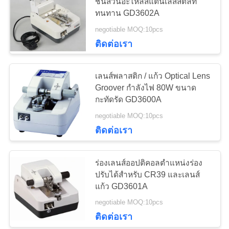
ชิ้นส่วนอะไหล่สแตนเลสสตีลที่
ใบ
ทนทาน GD3602A
negotiable MOQ:10pcs
เสนอ
24
ติดต่อเรา
เครื่องฉายแผนภูมิ
ราคา
เลนส์พลาสติก / แก้ว Optical Lens
อัตโนมัติ
Groover กำลังไฟ 80W ขนาด
แผนผัง
กะทัดรัด GD3600A
negotiable MOQ:10pcs
เว็บไซต์
ติดต่อเรา
13
PRIVACY
ร่องเลนส์ออปติคอลตำแหน่งร่อง
POLICY
กรอบทดลองสากล
ปรับได้สำหรับ CR39 และเลนส์
แก้ว GD3601A
negotiable MOQ:10pcs
ติดต่อเรา