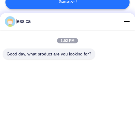
ติดต่อเรา!
9
ตารางเครื่องมือวัด
jessica
หมวดหมู่ยอดนิยม
ทั้งหมด
ทัศนมาตรศาสตร์
1:52 PM
Optical Lensometer
เครื่องวัดการหักเหของแสง
Good day, what product are you looking for?
ชุดเลนส์ทดลองทัศนมาตรศาสตร์
ทัศนมาตรโพธิ
30
เครื่องฉายแผนภูมิอัตโนมัติ
กรอบทดลองสากล
Auto Lens Edger
เครื่องวัด PD ดิจิตอล
หน่วยเก้าอี้จักษุ
สมัครสมาชิก