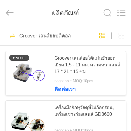
(Wenzhou
International
Trade
ผลิตภัณฑ์
SCM
Co.,
Ltd.).
All
Rights
28
บ้าน
Reserved.
Groover เลนส์ออปติคอล
Optical Lensometer
สินค้า
Groover เลนส์ออโต้แม่นยำยอด
เยี่ยม 1.5 - 11 มม. ความหนาเลนส์
17 * 21 * 15 ซม
วิดีโอ
negotiable MOQ:10pcs
ติดต่อเรา
44
เกี่ยว
เครื่องวัดการหักเห
เครื่องมือจักษุวัสดุที่ไม่กัดกร่อน,
กับ
เครื่องเซาะร่องเลนส์ GD3600
ของแสง
เรา
negotiable MOQ:10pcs