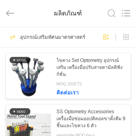
(Wenzhou
International
Trade
ผลิตภัณฑ์
SCM
Co.,
Ltd.).
All
Rights
28
บ้าน
Reserved.
อุปกรณ์เสริมทัศนมาตรศาสตร์
Optical Lensometer
สินค้า
ไขควง Set Optometry อุปกรณ์
เสริม เครื่องมือปรับสายตามัลติฟัง
ก์ชั่น
วิดีโอ
MOQ:10SETS
ติดต่อเรา
44
เกี่ยว
เครื่องวัดการหักเห
SS Optometry Accessories
กับ
เครื่องมือซ่อมออปติคอลขาตั้งคีม 9
ของแสง
ชิ้นและไขควง 6 ตัว
เรา
negotiable MOQ:6pcs