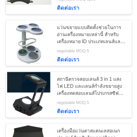
ติดต่อเรา
ทัวร์
12
แว่นขยายแบบติดตั้งช่วยในการ
โรงงาน
ชุดเลนส์ทดลองทัศน
อ่านเครื่องหมายเหล่านี้ สำหรับ
เครื่องหมาย ID ประเภทเลนส์และ
หลอดไฟ LED Pwower ที่เพิ่มเข้า
มาตรศาสตร์
negotiable MOQ:5
ควบคุม
มา
ติดต่อเรา
คุณภาพ
สถานีตรวจสอบเลนส์ 3 in 1 แสง
ไฟ LED และเลนส์กำลังขยายสูง
ติดต่อ
15
เครื่องทดสอบเลนส์โปรเกรสซีฟ
ฐานปรับเอียงได้
negotiable MOQ:5
เรา
ทัศนมาตรโพธิ
ติดต่อเรา
ขอ
เครื่องมือแว่นตาสแตนเลสอเนก