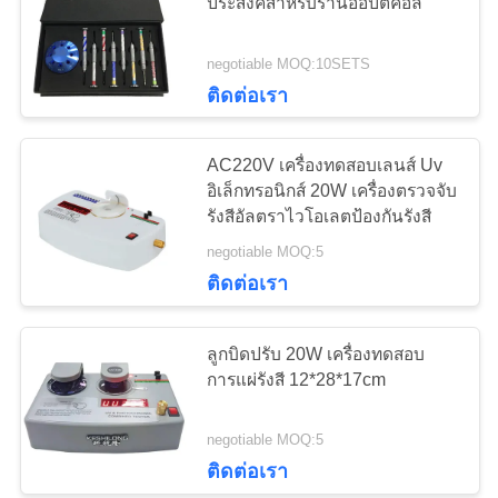
ประสงค์สำหรับร้านออปติคอล
ใบ
negotiable MOQ:10SETS
เสนอ
24
ติดต่อเรา
เครื่องฉายแผนภูมิ
ราคา
AC220V เครื่องทดสอบเลนส์ Uv
อัตโนมัติ
อิเล็กทรอนิกส์ 20W เครื่องตรวจจับ
แผนผัง
รังสีอัลตราไวโอเลตป้องกันรังสี
negotiable MOQ:5
เว็บไซต์
ติดต่อเรา
13
PRIVACY
ลูกบิดปรับ 20W เครื่องทดสอบ
POLICY
กรอบทดลองสากล
การแผ่รังสี 12*28*17cm
negotiable MOQ:5
ติดต่อเรา