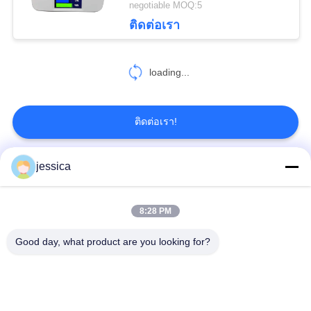
negotiable MOQ:5
9
ติดต่อเรา
ตารางเครื่องมือวัด
loading...
ทัศนมาตรศาสตร์
ติดต่อเรา!
jessica
30
หมวดหมู่ยอดนิยม
ทั้งหมด
Auto Lens Edger
8:28 PM
Optical Lensometer
เครื่องวัดการหักเหของแสง
Good day, what product are you looking for?
ชุดเลนส์ทดลองทัศนมาตรศาสตร์
ทัศนมาตรโพธิ
เครื่องฉายแผนภูมิอัตโนมัติ
กรอบทดลองสากล