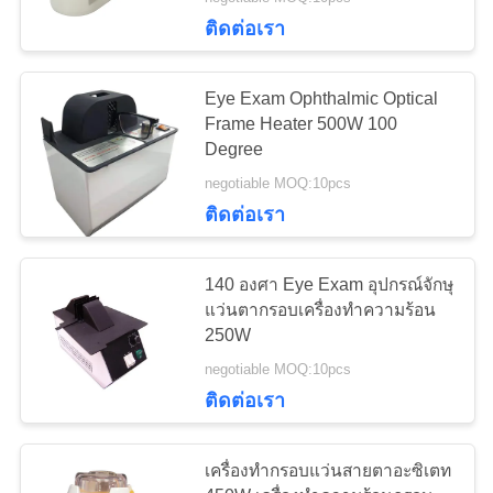
ติดต่อเรา
ทัวร์
12
Eye Exam Ophthalmic Optical
โรงงาน
ชุดเลนส์ทดลองทัศน
Frame Heater 500W 100
Degree
มาตรศาสตร์
negotiable MOQ:10pcs
ควบคุม
ติดต่อเรา
คุณภาพ
140 องศา Eye Exam อุปกรณ์จักษุ
แว่นตากรอบเครื่องทำความร้อน
ติดต่อ
15
250W
negotiable MOQ:10pcs
เรา
ทัศนมาตรโพธิ
ติดต่อเรา
ขอ
เครื่องทำกรอบแว่นสายตาอะซิเตท