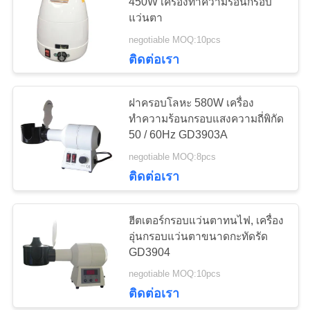
450W เครื่องทำความร้อนกรอบ
ใบ
แว่นตา
negotiable MOQ:10pcs
เสนอ
24
ติดต่อเรา
เครื่องฉายแผนภูมิ
ราคา
ฝาครอบโลหะ 580W เครื่อง
อัตโนมัติ
ทำความร้อนกรอบแสงความถี่พิกัด
แผนผัง
50 / 60Hz GD3903A
negotiable MOQ:8pcs
เว็บไซต์
ติดต่อเรา
13
PRIVACY
ฮีตเตอร์กรอบแว่นตาทนไฟ, เครื่อง
POLICY
กรอบทดลองสากล
อุ่นกรอบแว่นตาขนาดกะทัดรัด
GD3904
negotiable MOQ:10pcs
ติดต่อเรา