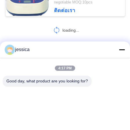
negotiable MOQ:10pcs
9
ติดต่อเรา
ตารางเครื่องมือวัด
loading...
ทัศนมาตรศาสตร์
jessica
ติดต่อเรา!
4:17 PM
30
หมวดหมู่ยอดนิยม
ทั้งหมด
Good day, what product are you looking for?
Auto Lens Edger
Optical Lensometer
เครื่องวัดการหักเหของแสง
ชุดเลนส์ทดลองทัศนมาตรศาสตร์
ทัศนมาตรโพธิ
เครื่องฉายแผนภูมิอัตโนมัติ
กรอบทดลองสากล