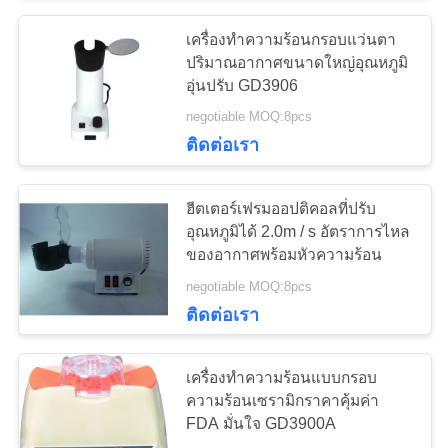
เครื่องทำความร้อนกรอบแว่นตา
16
ปริมาณอากาศขนาดใหญ่อุณหภูมิ
อุ่นปรับ GD3906
เครื่องวัด PD ดิจิตอล
negotiable MOQ:8pcs
ติดต่อเรา
ฮีตเตอร์เฟรมออปติคอลที่ปรับ
อุณหภูมิได้ 2.0m / s อัตราการไหล
ของอากาศพร้อมหัวความร้อน
14
negotiable MOQ:8pcs
ติดต่อเรา
หน่วยเก้าอี้จักษุ
เครื่องทำความร้อนแบบกรอบ
ความร้อนเซรามิกราคาคุ้มค่า
FDA มั่นใจ GD3900A