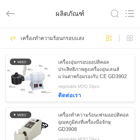
(Wenzhou
International
Trade
ผลิตภัณฑ์
SCM
Co.,
Ltd.).
All
Rights
28
บ้าน
Reserved.
เครื่องทำความร้อนกรอบแสง
Optical Lensometer
สินค้า
เครื่องอุ่นกรอบออปติคอล
ประสิทธิภาพสูงเครื่องอุ่นเลนส์
แว่นตาพร้อมรองรับ CE GD3902
วิดีโอ
negotiable MOQ:10pcs
ติดต่อเรา
44
เกี่ยว
เครื่องวัดการหักเห
เครื่องทำความร้อนเฟรมออปติคอล
กับ
อุณหภูมิคงที่เครื่องมือจักษุ
ของแสง
GD3908
เรา
negotiable MOQ:10pcs