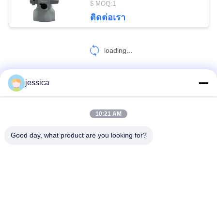
$ MOQ:1
9
ติดต่อเรา
ตารางเครื่องมือวัด
loading...
ทัศนมาตรศาสตร์
jessica
ติดต่อเรา!
10:21 AM
30
หมวดหมู่ยอดนิยม
ทั้งหมด
Good day, what product are you looking for?
Auto Lens Edger
Optical Lensometer
เครื่องวัดการหักเหของแสง
ชุดเลนส์ทดลองทัศนมาตรศาสตร์
ทัศนมาตรโพธิ
เครื่องฉายแผนภูมิอัตโนมัติ
กรอบทดลองสากล