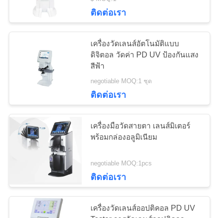
ติดต่อเรา
ทัวร์
12
เครื่องวัดเลนส์อัตโนมัติแบบ
โรงงาน
ชุดเลนส์ทดลองทัศน
ดิจิตอล วัดค่า PD UV ป้องกันแสง
สีฟ้า
มาตรศาสตร์
negotiable MOQ:1 ชุด
ควบคุม
ติดต่อเรา
คุณภาพ
เครื่องมือวัดสายตา เลนส์มิเตอร์
พร้อมกล่องอลูมิเนียม
ติดต่อ
15
negotiable MOQ:1pcs
เรา
ทัศนมาตรโพธิ
ติดต่อเรา
ขอ
เครื่องวัดเลนส์ออปติคอล PD UV