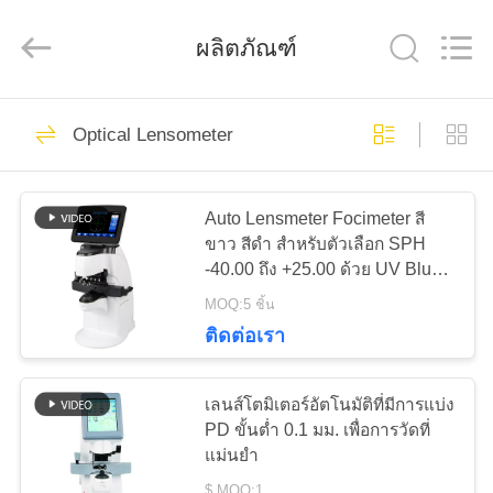
(Wenzhou
International
Trade
ผลิตภัณฑ์
SCM
Co.,
Ltd.).
All
Rights
28
บ้าน
Reserved.
Optical Lensometer
Optical Lensometer
สินค้า
Auto Lensmeter Focimeter สี
ขาว สีดํา สําหรับตัวเลือก SPH
-40.00 ถึง +25.00 ด้วย UV Blue
วิดีโอ
cut Lens Measurement
MOQ:5 ชิ้น
ติดต่อเรา
44
เกี่ยว
เครื่องวัดการหักเห
เลนส์โตมิเตอร์อัตโนมัติที่มีการแบ่ง
กับ
PD ขั้นต่ำ 0.1 มม. เพื่อการวัดที่
ของแสง
แม่นยำ
เรา
$ MOQ:1