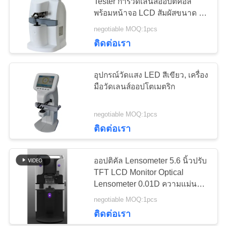
Tester การวัดเลนส์ออปติคอล
ใบ
พร้อมหน้าจอ LCD สัมผัสขนาด 7
นิ้ว GD6038 / GD6038A
negotiable MOQ:1pcs
เสนอ
24
ติดต่อเรา
เครื่องฉายแผนภูมิ
ราคา
อุปกรณ์วัดแสง LED สีเขียว, เครื่อง
อัตโนมัติ
มือวัดเลนส์ออปโตเมตริก
แผนผัง
negotiable MOQ:1pcs
เว็บไซต์
ติดต่อเรา
13
PRIVACY
ออปติคัล Lensometer 5.6 นิ้วปรับ
POLICY
กรอบทดลองสากล
TFT LCD Monitor Optical
Lensometer 0.01D ความแม่นยำ
พร้อม Alumiunm Case
negotiable MOQ:1pcs
ติดต่อเรา