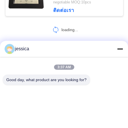
negotiable MOQ:10pcs
9
ติดต่อเรา
ตารางเครื่องมือวัด
loading...
ทัศนมาตรศาสตร์
jessica
ติดต่อเรา!
3:37 AM
30
หมวดหมู่ยอดนิยม
ทั้งหมด
Good day, what product are you looking for?
Auto Lens Edger
Optical Lensometer
เครื่องวัดการหักเหของแสง
ชุดเลนส์ทดลองทัศนมาตรศาสตร์
ทัศนมาตรโพธิ
เครื่องฉายแผนภูมิอัตโนมัติ
กรอบทดลองสากล