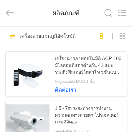
(Wenzhou
International
Trade
ผลิตภัณฑ์
SCM
Co.,
Ltd.).
All
Rights
28
บ้าน
Reserved.
เครื่องฉายแผนภูมิอัตโนมัติ
Optical Lensometer
สินค้า
เครื่องฉายภาพอัตโนมัติ ACP-100
มีไอคอนที่แตกต่างกัน 41 แบบ
รวมถึงฟิลเตอร์โพลาไรเซชันแบบอ
วิดีโอ
อพติคอลสีแดง เขียว และออปโท
Negoatiable MOQ:1 ชิ้น
ปิก GD8509
ติดต่อเรา
44
เกี่ยว
เครื่องวัดการหักเห
1.5 - 7m ระยะทางการทํางาน
กับ
ความคมทางสายตา โปรเจคเตอร์
ของแสง
ภาพดิจิตอล
เรา
negotiable MOQ:1pc