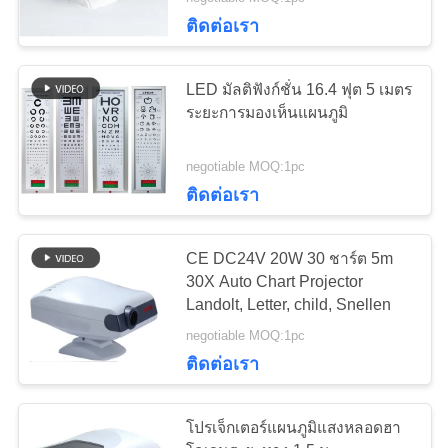
ติดต่อเรา
ทัวร์
12
LED มัลติฟังก์ชั่น 16.4 ฟุต 5 เมตร
โรงงาน
ชุดเลนส์ทดลองทัศน
ระยะการมองเห็นแผนภูมิ
มาตรศาสตร์
negotiable MOQ:1pc
ควบคุม
ติดต่อเรา
คุณภาพ
CE DC24V 20W 30 ชาร์ต 5m
30X Auto Chart Projector
ติดต่อ
15
Landolt, Letter, child, Snellen
negotiable MOQ:1pc
เรา
ทัศนมาตรโพธิ
ติดต่อเรา
ขอ
โปรเจ็กเตอร์แผนภูมิแสงหลอดฮา