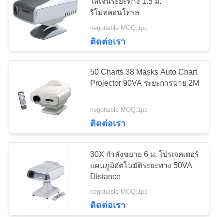
โลเจนระยะทาง 1.5 ม.
ใบ
รีโมทคอนโทรล
negotiable MOQ:1pc
เสนอ
24
ติดต่อเรา
เครื่องฉายแผนภูมิ
ราคา
50 Charts 38 Masks Auto Chart
อัตโนมัติ
Projector 90VA ระยะการฉาย 2M
แผนผัง
negotiable MOQ:1pc
เว็บไซต์
ติดต่อเรา
13
PRIVACY
30X กำลังขยาย 6 ม. โปรเจคเตอร์
POLICY
กรอบทดลองสากล
แผนภูมิอัตโนมัติระยะทาง 50VA
Distance
negotiable MOQ:1pc
ติดต่อเรา