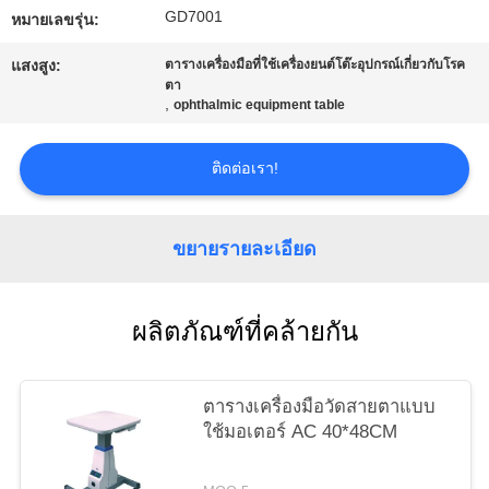
GD7001
ใบ
หมายเลขรุ่น:
แสงสูง:
ตารางเครื่องมือที่ใช้เครื่องยนต์โต๊ะอุปกรณ์เกี่ยวกับโรค
เสนอ
ตา
,
ophthalmic equipment table
ราคา
ติดต่อเรา!
แผนผัง
ขยายรายละเอียด
เว็บไซต์
ผลิตภัณฑ์ที่คล้ายกัน
PRIVACY
POLICY
ตารางเครื่องมือวัดสายตาแบบ
ใช้มอเตอร์ AC 40*48CM