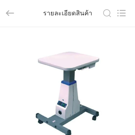
(Wenzhou
International
Trade
รายละเอียดสินค้า
SCM
Co.,
Ltd.).
All
Rights
บ้าน
Reserved.
สินค้า
วิดีโอ
เกี่ยว
กับ
เรา