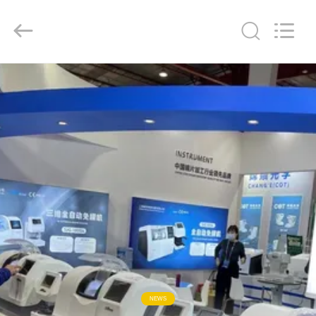
(Wenzhou
International
Trade
SCM
Co.,
Ltd.).
All
Rights
บ้าน
Reserved.
สินค้า
วิดีโอ
เกี่ยว
กับ
เรา
NEWS