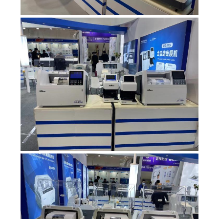
ใบ
เสนอ
ราคา
แผนผัง
เว็บไซต์
PRIVACY
POLICY