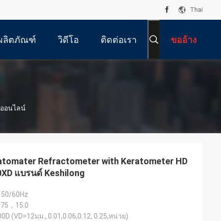
Thai
ผลิตภัณฑ์
วิดีโอ
ติดต่อเรา
ขออ้าง
์ออนไลน์
atomater Refractometer with Keratometer HD
0XD แบรนด์ Keshilong
 50/60Hz
.75，15.0
D (VD=12มม., 0.01,0.06,0.12, 0.25,หน่วย)