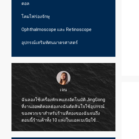
ตอล
โคมไฟร่องจักษุ
Ophthalmoscope และ Retinoscope
อุปกรณ์เสริมทัศนมาตรศาสตร์
เจน
ฉันลองใช้เครื่องหักเหแสงอัตโนมัติ JingGong
ฉันลอง
ที่งานออพติคอลฮ่องกงฉันตัดสินใจใช้อุปกรณ์
สำหรับ
ของพวกเขาสำหรับร้านที่สองของฉันจนถึง
JingGo
ตอนนี้ร้านค้าทั้ง 10 แห่งในแอลเบเนียใช้
แบบมือ
JingGong Optical เท่านั้นแม้แต่ชิ้นส่วนเล็ก ๆ
ซัพพลา
ก็สามารถให้คุณภาพที่ยอดเยี่ยมแก่ฉันใน