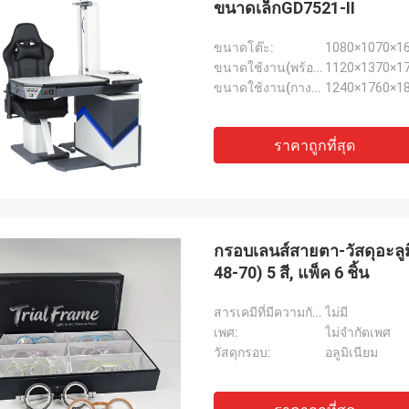
ขนาดเล็กGD7521-II
ขนาดโต๊ะ:
1080×1070×1
ขนาดใช้งาน(พร้อมเก้าอี้):
1120×1370×1
ขนาดใช้งาน(กางโต๊ะพร้อมเก้าอี้):
1240×1760×1
ราคาถูกที่สุด
กรอบเลนส์สายตา-วัสดุอะล
48-70) 5 สี, แพ็ค 6 ชิ้น
สารเคมีที่มีความกังวลสูง:
ไม่มี
เพศ:
ไม่จำกัดเพศ
วัสดุกรอบ:
อลูมิเนียม