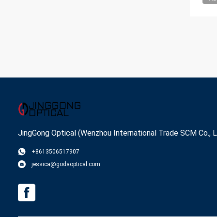
JingGong Optical (Wenzhou International Trade SCM Co., L
+8613506517907
jessica@godaoptical.com