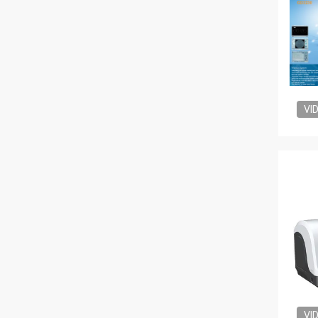
VI
VI