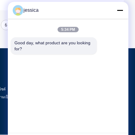
jessica
6
7
8
5:34 PM
Good day, what product are you looking 
for?
ผลิตภัณฑ์
Optical Lensometer
เครื่องวัดการหักเหของแสง
ไซต์
ชุดเลนส์ทดลองทัศนมาตรศาสตร์
มเป็นส่วนตัว
หมวดหมู่ทั้งหมด