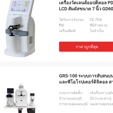
เครื่องวัดเลนส์ออปติคอล 
LCD สัมผัสขนาด 7 นิ้ว GD
ได้รับการรับรอง:
CE, FDA
Pd:
ที่มีจำหน่าย
เครื่องพิมพ์:
ไม่จำเป็น
ราคาถูกที่สุด
บ๊อบ
เอเดรียนผู้จัดจำ
GRS-100 ระบบการสับสนบนโต๊
ใช้ซัพพลายเออร์มากกว่า 10 ราย
โชคดีที่ได้พบกับทีม JingGo
และพีโอโรปเตอร์ดิจิตอล สา
ธุรกิจอุปกรณ์เกี่ยวกับแสงของเรา แต่
MIDO ใน Milano ตอนนี้สินค
เครื่องวัดเลนส์อัตโนมัติ แ
ng ดีที่สุดพวกเขาสามารถให้คำตอบ
ขายนำเข้าจากพวกเขาทีมง
ระยะการติดตั้ง::
เส้นกึ่งกลาง p
อาชีพที่แท้จริงเพื่อแก้ปัญหาของเรา
และผลงาน
จำนวนแผนภูมิ:
33 (ระยะทาง), 
ยเออร์ที่แนะนำ!
การควบคุมแผนภูมิ:
แผงควบคุมของ