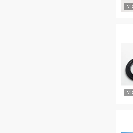
VI
VI