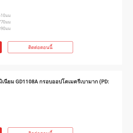
610มม
770มม
890มม
ติดต่อตอนนี้
ูมิเนียม GD1108A กรอบออปโตเมตรีเบามาก (PD: