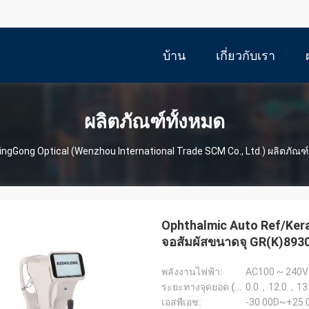
บ้าน
เกี่ยวกับเรา
ผลิตภัณฑ์ทั้งหมด
ingGong Optical (Wenzhou International Trade SCM Co., Ltd.) ผลิตภัณฑ
Ophthalmic Auto Ref/Ker
จอสัมผัสขนาดจุ GR(K)893
พลังงานไฟฟ้า:
AC100 ~ 240V
ระยะทางจุดยอด (VD):
0.0，12.0，13
เอสพีเอช:
-30.00D~+25.00