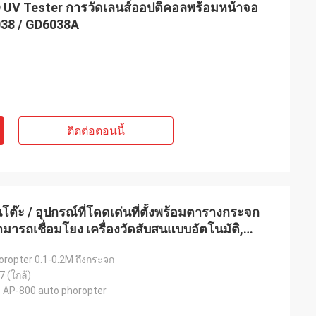
PD UV Tester การวัดเลนส์ออปติคอลพร้อมหน้าจอ
6038 / GD6038A
ติดต่อตอนนี้
หน่ายแว่นตา
ะ / อุปกรณ์ที่โดดเด่นที่ตั้งพร้อมตารางกระจก
ng Optical ที่
มารถเชื่อมโยง เครื่องวัดสับสนแบบอัตโนมัติ,
้าทั้งหมดที่เรา
ละโต๊ะมอเตอร์
านที่ยอดเยี่ยม
horopter 0.1-0.2M ถึงกระจก
7 (ใกล้)
 AP-800 auto phoropter