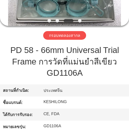
ทัวร์
โรงงาน
กรอบทดลองสากล
PD 58 - 66mm Universal Trial
ควบคุม
Frame การวัดที่แม่นยำสีเขียว
คุณภาพ
GD1106A
ติดต่อ
สถานที่กำเนิด:
ประเทศจีน
เรา
KESHILONG
ชื่อแบรนด์:
CE, FDA
ได้รับการรับรอง:
ขอ
GD1106A
หมายเลขรุ่น: