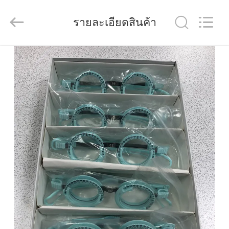
(Wenzhou
International
Trade
รายละเอียดสินค้า
SCM
Co.,
Ltd.).
All
Rights
บ้าน
Reserved.
สินค้า
วิดีโอ
เกี่ยว
กับ
เรา