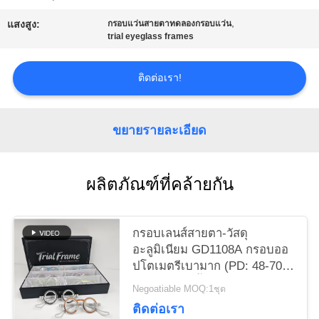
ใบ
,
แสงสูง:
กรอบแว่นสายตาทดลองกรอบแว่น
trial eyeglass frames
เสนอ
ราคา
ติดต่อเรา!
ขยายรายละเอียด
แผนผัง
เว็บไซต์
ผลิตภัณฑ์ที่คล้ายกัน
PRIVACY
กรอบเลนส์สายตา-วัสดุ
POLICY
อะลูมิเนียม GD1108A กรอบออ
ปโตเมตรีเบามาก (PD: 48-70)
5 สี, แพ็ค 6 ชิ้น
Negoatiable MOQ:1ชุด
ติดต่อเรา