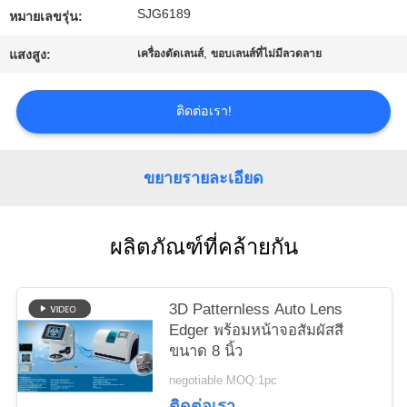
SJG6189
ใบ
หมายเลขรุ่น:
,
แสงสูง:
เครื่องตัดเลนส์
ขอบเลนส์ที่ไม่มีลวดลาย
เสนอ
ราคา
ติดต่อเรา!
แผนผัง
ขยายรายละเอียด
เว็บไซต์
ผลิตภัณฑ์ที่คล้ายกัน
PRIVACY
POLICY
3D Patternless Auto Lens
Edger พร้อมหน้าจอสัมผัสสี
ขนาด 8 นิ้ว
negotiable MOQ:1pc
ติดต่อเรา