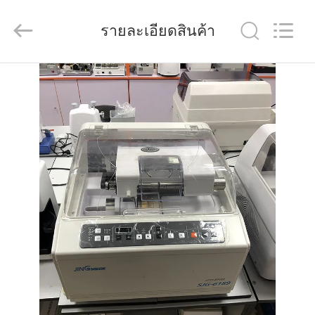
(Wenzhou
International
Trade
รายละเอียดสินค้า
SCM
Co.,
Ltd.).
All
Rights
บ้าน
Reserved.
สินค้า
วิดีโอ
เกี่ยว
กับ
เรา