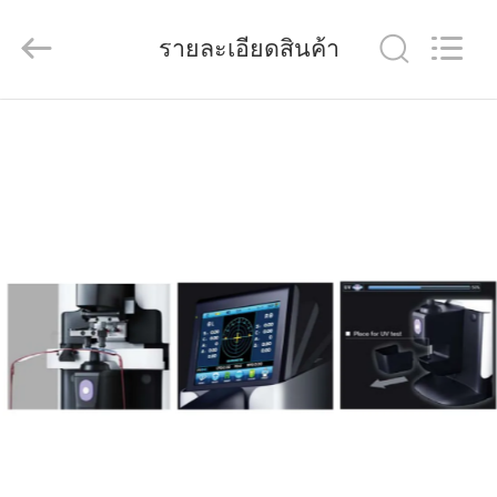
(Wenzhou
International
Trade
รายละเอียดสินค้า
SCM
Co.,
Ltd.).
All
Rights
บ้าน
Reserved.
สินค้า
วิดีโอ
เกี่ยว
กับ
เรา