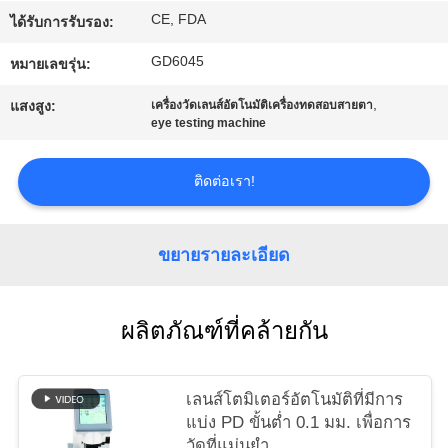
ใบ
CE, FDA
ได้รับการรับรอง:
GD6045
เสนอ
หมายเลขรุ่น:
,
แสงสูง:
เครื่องวัดเลนส์อัตโนมัติเครื่องทดสอบสายตา
ราคา
eye testing machine
ติดต่อเรา!
แผนผัง
เว็บไซต์
ขยายรายละเอียด
PRIVACY
ผลิตภัณฑ์ที่คล้ายกัน
POLICY
เลนส์โตมิเตอร์อัตโนมัติที่มีการ
แบ่ง PD ขั้นต่ำ 0.1 มม. เพื่อการ
วัดที่แม่นยำ