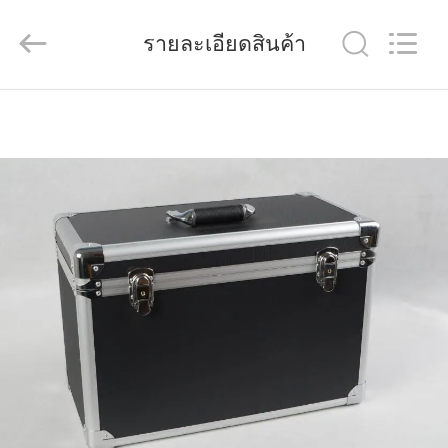
(Wenzhou
International
Trade
รายละเอียดสินค้า
SCM
Co.,
Ltd.).
All
Rights
บ้าน
Reserved.
สินค้า
วิดีโอ
เกี่ยว
กับ
เรา