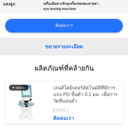
,
แสงสูง:
เครื่องมือทางจักษุเครื่องทดสอบสายตา
ใบ
eye testing machine
เสนอ
ติดต่อเรา!
ราคา
ขยายรายละเอียด
แผนผัง
เว็บไซต์
ผลิตภัณฑ์ที่คล้ายกัน
PRIVACY
เลนส์โตมิเตอร์อัตโนมัติที่มีการ
แบ่ง PD ขั้นต่ำ 0.1 มม. เพื่อการ
POLICY
วัดที่แม่นยำ
$ MOQ:1
ติดต่อเรา