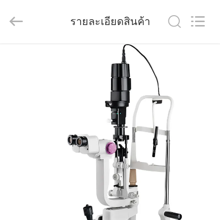
(Wenzhou
International
Trade
รายละเอียดสินค้า
SCM
Co.,
Ltd.).
All
Rights
บ้าน
Reserved.
สินค้า
วิดีโอ
เกี่ยว
กับ
เรา