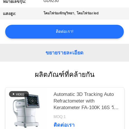
GD9230
หมายเลขรุ่น:
ใบ
,
แสงสูง:
โคมไฟร่องจักษุวิทยา
โคมไฟร่อง led
เสนอ
ราคา
ติดต่อเรา!
ขยายรายละเอียด
แผนผัง
เว็บไซต์
ผลิตภัณฑ์ที่คล้ายกัน
PRIVACY
Automatic 3D Tracking Auto
POLICY
Refractometer with
Keratometer FA-100K 16S วัด
ความเร็วสูง XinYuan Brand
MOQ:1
ติดต่อเรา