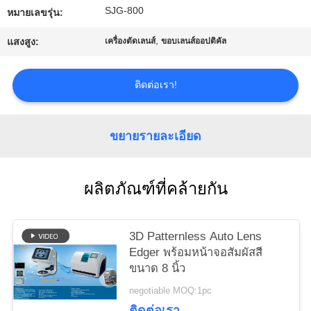
SJG-800
ใบ
หมายเลขรุ่น:
,
แสงสูง:
เครื่องตัดเลนส์
ขอบเลนส์ออปติคัล
เสนอ
ราคา
ติดต่อเรา!
แผนผัง
ขยายรายละเอียด
เว็บไซต์
ผลิตภัณฑ์ที่คล้ายกัน
PRIVACY
POLICY
3D Patternless Auto Lens
Edger พร้อมหน้าจอสัมผัสสี
ขนาด 8 นิ้ว
negotiable MOQ:1pc
ติดต่อเรา