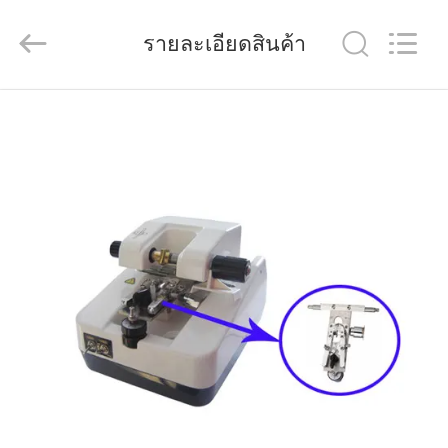
(Wenzhou
International
Trade
รายละเอียดสินค้า
SCM
Co.,
Ltd.).
All
Rights
บ้าน
Reserved.
สินค้า
วิดีโอ
เกี่ยว
กับ
เรา