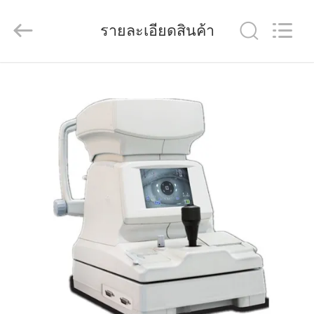
(Wenzhou
International
Trade
รายละเอียดสินค้า
SCM
Co.,
Ltd.).
All
Rights
บ้าน
Reserved.
สินค้า
วิดีโอ
เกี่ยว
กับ
เรา