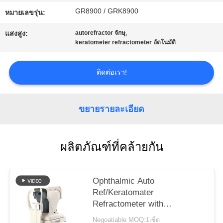
ใบ
GR8900 / GRK8900
หมายเลขรุ่น:
เสนอ
,
แสงสูง:
autorefractor จักษุ
keratometer refractometer อัตโนมัติ
ราคา
ติดต่อเรา!
แผนผัง
ขยายรายละเอียด
เว็บไซต์
ผลิตภัณฑ์ที่คล้ายกัน
PRIVACY
POLICY
Ophthalmic Auto
Ref/Keratomater
Refractometer with
Keratometer HD จอสัมผัส
Negoatiable MOQ:1เซ็ต