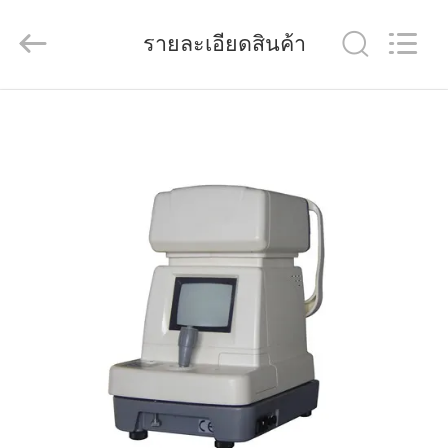
(Wenzhou
International
Trade
รายละเอียดสินค้า
SCM
Co.,
Ltd.).
All
Rights
บ้าน
Reserved.
สินค้า
วิดีโอ
เกี่ยว
กับ
เรา