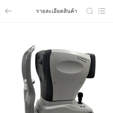
(Wenzhou
International
Trade
รายละเอียดสินค้า
SCM
Co.,
Ltd.).
All
Rights
บ้าน
Reserved.
สินค้า
วิดีโอ
เกี่ยว
กับ
เรา