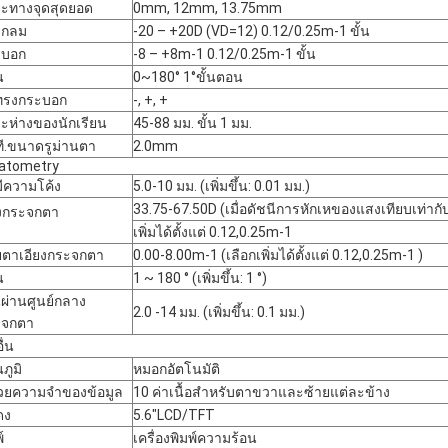
ะทางจุดสุดยอด
0mm, 12mm, 13.75mm
งกลม
-20 – +20D (VD=12) 0.12/0.25m-1 ขั้น
ะบอก
-8 – +8m-1 0.12/0.25m-1 ขั้น
น
0~180° 1°ขั้นตอน
ทรงกระบอก
-, +, +
ะห่างของนักเรียน
45-88 มม. ขั้น 1 มม.
ี.ขนาดรูม่านตา
2.0mm
atometry
มีความโค้ง
5.0-10 มม. (เพิ่มขึ้น: 0.01 มม.)
33.75-67.50D (เมื่อดัชนีการหักเหของแสงเทียบเท่ากับ
งกระจกตา
เพิ่มได้ตั้งแต่ 0.12,0.25m-1
ตาเอียงกระจกตา
0.00-8.00m-1 (เลือกเพิ่มได้ตั้งแต่ 0.12,0.25m-1 )
น
1 ~ 180 ° (เพิ่มขึ้น: 1 °)
นผ่านศูนย์กลาง
2.0 -14 มม. (เพิ่มขึ้น: 0.1 มม.)
ะจกตา
ื่น
ภูมิ
หมอกอัตโนมัติ
วยความจำของข้อมูล
10 ค่าเนื้อสำหรับตาขวาและซ้ายแต่ละข้าง
ดง
5.6″LCD/TFT
์
เครื่องพิมพ์ความร้อน