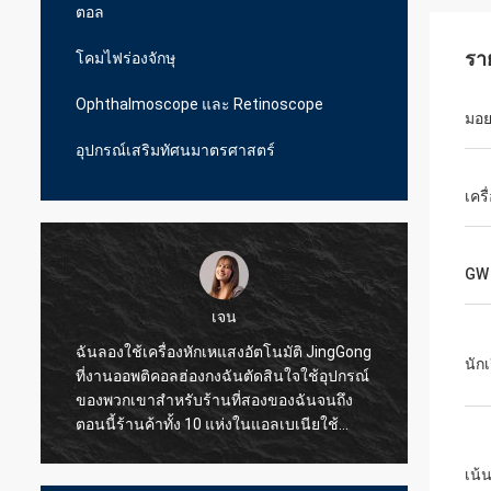
ตอล
รา
โคมไฟร่องจักษุ
Ophthalmoscope และ Retinoscope
มอย
อุปกรณ์เสริมทัศนมาตรศาสตร์
เครื
GW
เจน
ฉันลองใช้เครื่องหักเหแสงอัตโนมัติ JingGong
ฉันลอง
นักเ
ที่งานออพติคอลฮ่องกงฉันตัดสินใจใช้อุปกรณ์
สำหรับ
ของพวกเขาสำหรับร้านที่สองของฉันจนถึง
JingGo
ตอนนี้ร้านค้าทั้ง 10 แห่งในแอลเบเนียใช้
แบบมือ
JingGong Optical เท่านั้นแม้แต่ชิ้นส่วนเล็ก ๆ
ซัพพลา
ก็สามารถให้คุณภาพที่ยอดเยี่ยมแก่ฉันใน
เน้