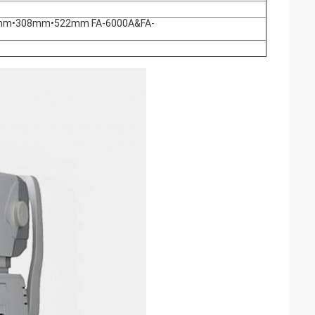
mm•308mm•522mm FA-6000A&FA-