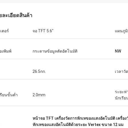
ยละเอียดสินค้า
เตอร์
จอ TFT 5.6"
แผนภูมิ
่องพิมพ์
กระดาษข้อมูลตัดอัตโนมัติ
NW
26.5กก.
เวลาวั
บ๊อบ
เอเดรียนผู้จัดจำ
ใช้ซัพพลายเออร์มากกว่า 10 ราย
โชคดีที่ได้พบกับทีม JingGo
ระยะห่
รียนขั้นต่ำ
2.0mm
ธุรกิจอุปกรณ์เกี่ยวกับแสงของเรา แต่
MIDO ใน Milano ตอนนี้สินค
นักเรีย
ng ดีที่สุดพวกเขาสามารถให้คำตอบ
ขายนำเข้าจากพวกเขาทีมง
อาชีพที่แท้จริงเพื่อแก้ปัญหาของเรา
และผลงาน
ยเออร์ที่แนะนำ!
หน้าจอ TFT เครื่องวัดการหักเหของแสงอัตโนมัติ เครื่อง
น
หักเหของแสงอัตโนมัติด้วยระยะ Vertex ขนาด 12 มม