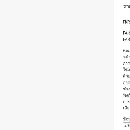
รา
FKR
FA-
FA-
คุณ
หน้
การ
ใช้
ด้ว
การ
ช่ว
ฟัง
การต
เลื
ข้อ
เคร