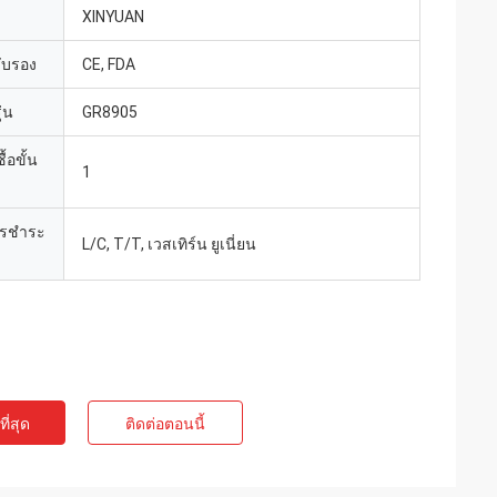
XINYUAN
รับรอง
CE, FDA
่น
GR8905
้อขั้น
1
ารชำระ
L/C, T/T, เวสเทิร์น ยูเนี่ยน
ี่สุด
ติดต่อตอนนี้