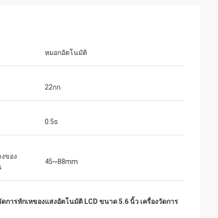
หมอกอัตโนมัติ
22กก.
ด
0.5s
หน่ายแว่นตา
ng Optical ที่
างของ
45~88mm
้าทั้งหมดที่เรา
น
านที่ยอดเยี่ยม
วัดการหักเหของแสงอัตโนมัติ LCD ขนาด 5.6 นิ้ว เครื่องวัดการ