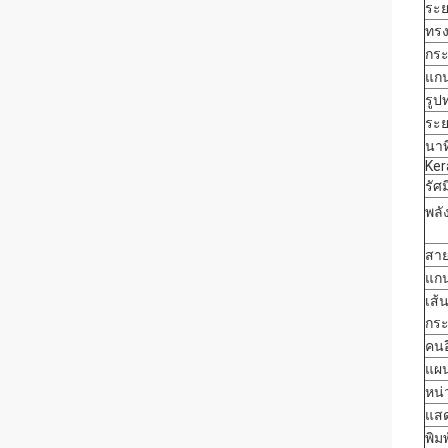
ระย
ทร
กร
แก
รูป
ระย
นาท
Ker
รัศ
พลั
สาย
แก
เส้
กร
คนอ
แผน
หน่
แส
พิมพ