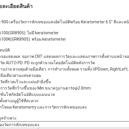
ยละเอียดสินค้า
-900 เครื่องวัดการหักเหของแสงอัตโนมัติพร้อม Keratometer 6.5" สีและห
6100(GR8905): ไม่มี keratometer
6100K(GRK8905): พร้อม keratometer
สมบัติ:
าจอแสดงผล: จอภาพ CRT แสดงผลการวัดและแสดงภาพการตั้งค่าบนหน้าจอที่
วัด AUTO PD: PD จะถูกคำนวณโดยอัตโนมัติหลังการวัด
งานง่าย ควบคุมด้วยมือเดียว: การทำงานทั้งหมด รวมทั้ง UPDown, RightLe
ยมือเดียวผ่านแท่งควบคุม
วัดที่รวดเร็วและแม่นยำยิ่งขึ้น
งการวัดที่กว้างขึ้นของ Min.ขนาดรูม่านตาtoφ2.0mm.
ก์ชั่นโฟกัสอัตโนมัติแบบแมนนวล
ั้งค่าเมนูผู้ใช้ที่สะดวก
อกโหมด Keratometry และการวัดการหักเหของแสง
มูลจำเพาะ:
ื่องวัดการหักเหของแสง