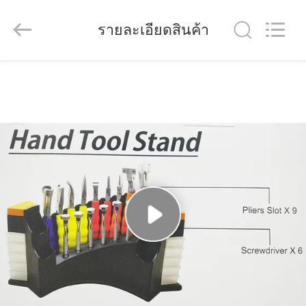
(Wenzhou
International
Trade
รายละเอียดสินค้า
SCM
Co.,
Ltd.).
All
Rights
บ้าน
Reserved.
สินค้า
วิดีโอ
เกี่ยว
กับ
เรา