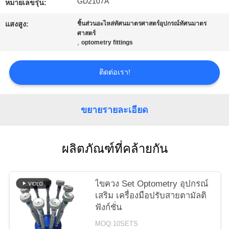
GD2107A
หมายเลขรุ่น:
ใบ
แสงสูง:
ชิ้นส่วนอะไหล่ทัศนมาตรศาสตร์อุปกรณ์ทัศนมาตร
เสนอ
ศาสตร์
,
optometry fittings
ราคา
ติดต่อเรา!
แผนผัง
ขยายรายละเอียด
เว็บไซต์
ผลิตภัณฑ์ที่คล้ายกัน
PRIVACY
POLICY
ไขควง Set Optometry อุปกรณ์
เสริม เครื่องมือปรับสายตามัลติ
ฟังก์ชั่น
MOQ:10SETS