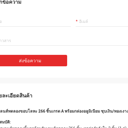
กข้อความ
ส่งข้อความ
ยละเอียดสินค้า
เลนส์ทดลองขอบโลหะ 266 ชิ้นเกรด A พร้อมกล่องอลูมิเนียม ชุบเงิน/ทองเง
สมบัติ: