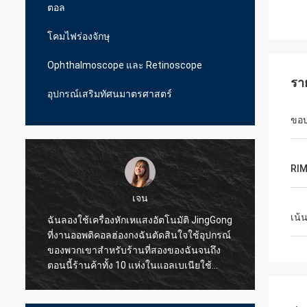
ตอล
โคมไฟร่องจักษุ
Ophthalmoscope และ Retinoscope
รา
อุปกรณ์เสริมทัศนมาตรศาสตร์
ขอ
RI
เจน
เน้
ฉันลองใช้เครื่องหักเหแสงอัตโนมัติ JingGong
ฉันลอง
ที่งานออพติคอลฮ่องกงฉันตัดสินใจใช้อุปกรณ์
สำหรับ
ของพวกเขาสำหรับร้านที่สองของฉันจนถึง
JingGo
ตอนนี้ร้านค้าทั้ง 10 แห่งในแอลเบเนียใช้
แบบมือ
JingGong Optical เท่านั้นแม้แต่ชิ้นส่วนเล็ก ๆ
ซัพพลา
ก็สามารถให้คุณภาพที่ยอดเยี่ยมแก่ฉันใน