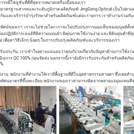
ารถมีโซลูชันที่ดีที่สุดจากหมวดเครื่องมือของเรา
มาตรฐานสากลและระดับภูมิภาค ผลิตภัณฑ์ JingGong Optical เป็นไปตามค
กันและบริการบำรุงรักษาสำหรับผลิตภัณฑ์แต่ละรายการ เราทำงานร่วมกับลู
ัยทัศน์ของเรา: เราจะไม่ช่วยโลก เราจะไม่ปรับปรุงการมองเห็นของมนุษย์ทั้งหมด
ห้องปฏิบัติการเลนส์ที่มีความแม่นยำ มีคุณภาพ ใช้งานง่าย และมีต้นทุนต่ำที
อ เพื่อหาวิธีเล็กๆ น้อยๆ ในการปรับปรุงผลิตภัณฑ์และบริการของเรา
รับประกัน: เราเข้าใจอย่างแน่นอนว่าคุณกังวลเกี่ยวกับปัญหาด้านการใช้งานแ
นินการ QC 100% ก่อนจัดส่ง นอกจากนี้เรายังมีการรับประกันสำหรับผลิตภั
0%
กงาน: พนักงานที่ทำงานให้เรามีพื้นฐานที่ดีในอุตสาหกรรมสายตา ซึ่งเคยท
ักทัศนมาตรที่ขึ้นทะเบียน พนักงานของเราสามารถคิดจากหลายแง่มุมแทนที่จะ