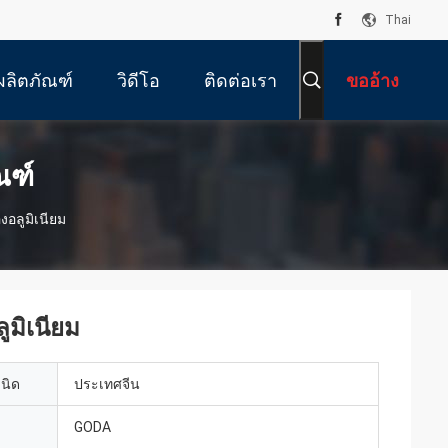
Thai
ผลิตภัณฑ์
วิดีโอ
ติดต่อเรา
ขออ้าง
ณฑ์
อลูมิเนียม
มิเนียม
เนิด
ประเทศจีน
GODA