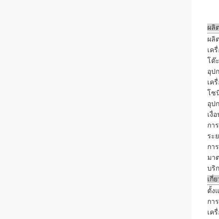
ผลิ
ผลิ
เครื
โต๊
อุป
เคร
โซน
อุป
เงื
การ
ระย
การร
มาต
บริ
เกี่
ตั้
การ
เคร