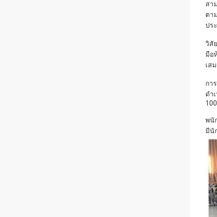
สาม
ตาม
ประ
วิส
มือ
เสม
การ
ดำเ
10
พนั
มีน