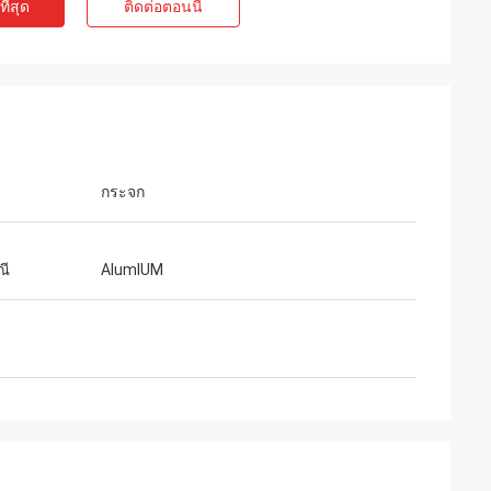
ี่สุด
ติดต่อตอนนี้
กระจก
ณี
AlumIUM
หน่ายแว่นตา
ng Optical ที่
้าทั้งหมดที่เรา
านที่ยอดเยี่ยม