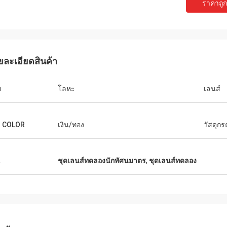
ราคาถูกท
ยละเอียดสินค้า
บ
โลหะ
เลนส์
M COLOR
เงิน/ทอง
วัสดุกร
บ๊อบ
เอเดรียนผู้จัดจำ
น
ชุดเลนส์ทดลองนักทัศนมาตร
,
ชุดเลนส์ทดลอง
ใช้ซัพพลายเออร์มากกว่า 10 ราย
โชคดีที่ได้พบกับทีม JingGo
ธุรกิจอุปกรณ์เกี่ยวกับแสงของเรา แต่
MIDO ใน Milano ตอนนี้สินค
ng ดีที่สุดพวกเขาสามารถให้คำตอบ
ขายนำเข้าจากพวกเขาทีมง
อาชีพที่แท้จริงเพื่อแก้ปัญหาของเรา
และผลงาน
ยเออร์ที่แนะนำ!