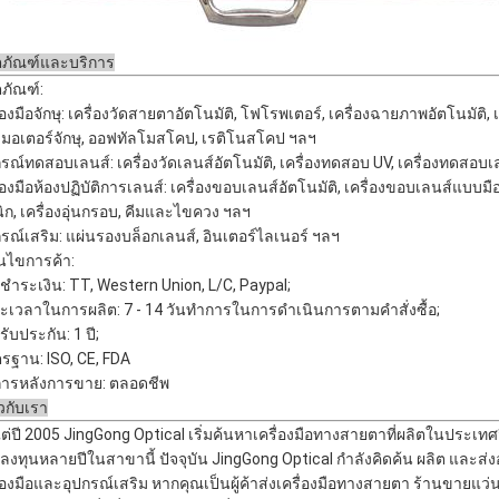
ตภัณฑ์และบริการ
ตภัณฑ์:
่องมือจักษุ: เครื่องวัดสายตาอัตโนมัติ, โฟโรพเตอร์, เครื่องฉายภาพอัตโนมัติ, เ
ะมอเตอร์จักษุ, ออฟทัลโมสโคป, เรติโนสโคป ฯลฯ
กรณ์ทดสอบเลนส์: เครื่องวัดเลนส์อัตโนมัติ, เครื่องทดสอบ UV, เครื่องทดสอบ
ื่องมือห้องปฏิบัติการเลนส์: เครื่องขอบเลนส์อัตโนมัติ, เครื่องขอบเลนส์แบบมื
ิก, เครื่องอุ่นกรอบ, คีมและไขควง ฯลฯ
กรณ์เสริม: แผ่นรองบล็อกเลนส์, อินเตอร์ไลเนอร์ ฯลฯ
่อนไขการค้า:
ชำระเงิน: TT, Western Union, L/C, Paypal;
ะเวลาในการผลิต: 7 - 14 วันทำการในการดำเนินการตามคำสั่งซื้อ;
ับประกัน: 1 ปี;
รฐาน: ISO, CE, FDA
การหลังการขาย: ตลอดชีพ
ยวกับเรา
งแต่ปี 2005 JingGong Optical เริ่มค้นหาเครื่องมือทางสายตาที่ผลิตในประเ
ลงทุนหลายปีในสาขานี้ ปัจจุบัน JingGong Optical กำลังคิดค้น ผลิต และส่ง
ื่องมือและอุปกรณ์เสริม หากคุณเป็นผู้ค้าส่งเครื่องมือทางสายตา ร้านขายแ