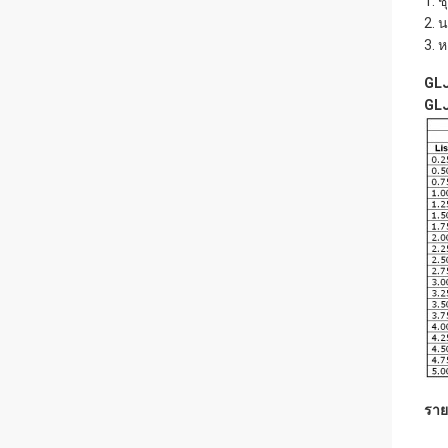
1. ช
2. 
3. 
GLJ
GLJ
ราย