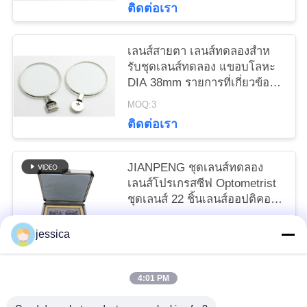
ติดต่อเรา
เลนส์สายตา เลนส์ทดลองสําห
รับชุดเลนส์ทดลอง แขอบโลหะ
DIA 38mm รายการที่เกี่ยวข้อง
1pc ±0.12D~±4.00D Optical
MOQ:3
Oph
ติดต่อเรา
JIANPENG ชุดเลนส์ทดลอง
เลนส์โปรเกรสซีฟ Optometrist
ชุดเลนส์ 22 ชิ้นเลนส์ออปติคอล
ทดลองเลนส์กรอบแว่นตา
MOQ:5
GLJ22ADD
jessica
ติดต่อเรา
4:01 PM
หมวดหมู่ยอดนิยม
ทั้งหมด