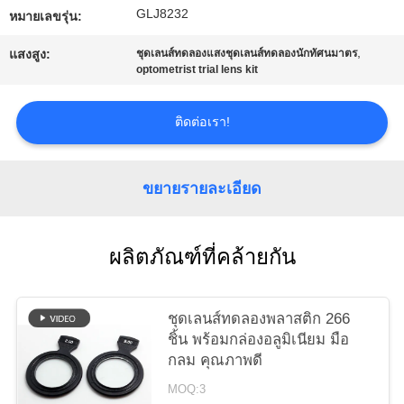
GLJ8232
ใบ
หมายเลขรุ่น:
,
แสงสูง:
ชุดเลนส์ทดลองแสงชุดเลนส์ทดลองนักทัศนมาตร
เสนอ
optometrist trial lens kit
ราคา
ติดต่อเรา!
แผนผัง
ขยายรายละเอียด
เว็บไซต์
ผลิตภัณฑ์ที่คล้ายกัน
PRIVACY
POLICY
ชุดเลนส์ทดลองพลาสติก 266
ชิ้น พร้อมกล่องอลูมิเนียม มือ
กลม คุณภาพดี
MOQ:3