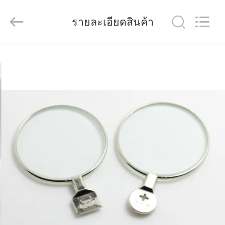
(Wenzhou
International
Trade
รายละเอียดสินค้า
SCM
Co.,
Ltd.).
All
Rights
บ้าน
Reserved.
สินค้า
วิดีโอ
เกี่ยว
กับ
เรา