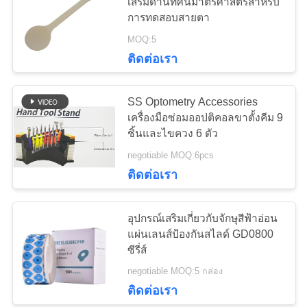
เสริมด้านทัศนมาตรศาสตร์สำหรับ
ใบ
การทดสอบสายตา
MOQ:5
เสนอ
ติดต่อเรา
ราคา
SS Optometry Accessories
เครื่องมือซ่อมออปติคอลขาตั้งคีม 9
แผนผัง
ชิ้นและไขควง 6 ตัว
negotiable MOQ:6pcs
เว็บไซต์
ติดต่อเรา
PRIVACY
อุปกรณ์เสริมเกี่ยวกับจักษุสีฟ้าอ่อน
POLICY
แผ่นเลนส์ป้องกันสไลด์ GD0800
ซีรี่ส์
negotiable MOQ:5 กล่อง
ติดต่อเรา