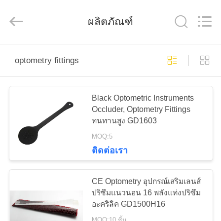
(Wenzhou
International
Trade
ผลิตภัณฑ์
SCM
Co.,
Ltd.).
All
Rights
บ้าน
Reserved.
optometry fittings
สินค้า
Black Optometric Instruments
Occluder, Optometry Fittings
ทนทานสูง GD1603
วิดีโอ
MOQ:5
ติดต่อเรา
เกี่ยว
CE Optometry อุปกรณ์เสริมเลนส์
กับ
ปริซึมแนวนอน 16 พลังแท่งปริซึม
อะคริลิค GD1500H16
เรา
MOQ:10 ชิ้น