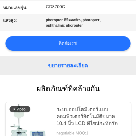
ใบ
GD8700C
หมายเลขรุ่น:
เสนอ
,
แสงสูง:
phoropter ดิจิตอลจักษุ phoropter
ophthalmic phoropter
ราคา
ติดต่อเรา!
แผนผัง
ขยายรายละเอียด
เว็บไซต์
ผลิตภัณฑ์ที่คล้ายกัน
PRIVACY
POLICY
ระบบออปโตมิเตอร์แบบ
คอมพิวเตอร์อัตโนมัติขนาด
10.4 นิ้ว LCD ดีไซน์กะทัดรัด
negotiable MOQ:1