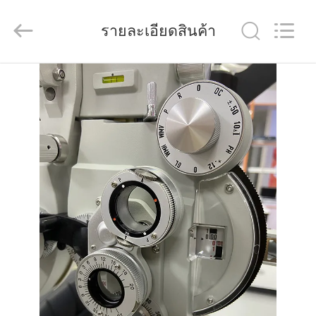
(Wenzhou
International
Trade
รายละเอียดสินค้า
SCM
Co.,
Ltd.).
All
Rights
บ้าน
Reserved.
สินค้า
วิดีโอ
เกี่ยว
กับ
เรา