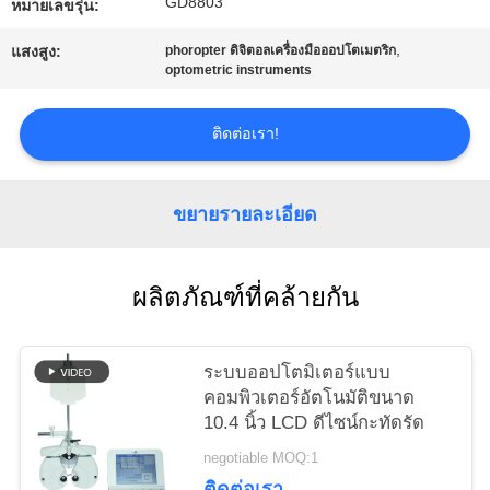
GD8803
หมายเลขรุ่น:
ใบ
,
แสงสูง:
phoropter ดิจิตอลเครื่องมือออปโตเมตริก
เสนอ
optometric instruments
ราคา
ติดต่อเรา!
แผนผัง
ขยายรายละเอียด
เว็บไซต์
ผลิตภัณฑ์ที่คล้ายกัน
PRIVACY
POLICY
ระบบออปโตมิเตอร์แบบ
คอมพิวเตอร์อัตโนมัติขนาด
10.4 นิ้ว LCD ดีไซน์กะทัดรัด
negotiable MOQ:1
ติดต่อเรา