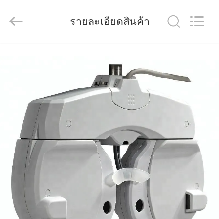
(Wenzhou
International
Trade
รายละเอียดสินค้า
SCM
Co.,
Ltd.).
All
Rights
บ้าน
Reserved.
สินค้า
วิดีโอ
เกี่ยว
กับ
เรา