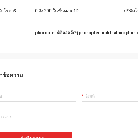
ซึมโรตารี
0 ถึง 20D ในขั้นตอน 1D
ปริซึมโ
น
phoropter ดิจิตอลจักษุ phoropter
,
ophthalmic phoro
กข้อความ