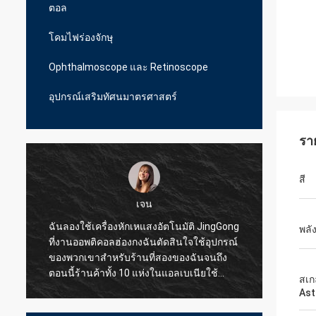
ตอล
โคมไฟร่องจักษุ
Ophthalmoscope และ Retinoscope
อุปกรณ์เสริมทัศนมาตรศาสตร์
รา
สี
เจน
ฉันลองใช้เครื่องหักเหแสงอัตโนมัติ JingGong
ฉันลอง
พลั
ที่งานออพติคอลฮ่องกงฉันตัดสินใจใช้อุปกรณ์
สำหรับ
ของพวกเขาสำหรับร้านที่สองของฉันจนถึง
JingGo
ตอนนี้ร้านค้าทั้ง 10 แห่งในแอลเบเนียใช้
แบบมือ
สเ
JingGong Optical เท่านั้นแม้แต่ชิ้นส่วนเล็ก ๆ
ซัพพลา
Ast
ก็สามารถให้คุณภาพที่ยอดเยี่ยมแก่ฉันใน