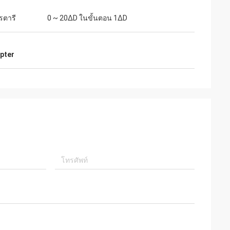
รตารี
0 ~ 20∆D ในขั้นตอน 1∆D
pter