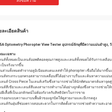
ส่งข้อความ
ยละเอียดสินค้า
5A Optometry Phoropter View Tester อุปกรณ์จักษุที่มีความแม่นยำสูง, วั
ษณะเฉพาะ
เลนส์ทั้งหมดเป็นเลนส์ออพติคอลคุณภาพสูงและเลนส์ทั้งหมดได้รับการเคล
เป็นจริงมากขึ้น
ชิ้นส่วนทั้งหมดทำจากอลูมิเนียมสแตนเลสทำให้ phoropter เชื่อถือได้มากขึ้
เลนส์ทรงกระบอกครอสสามารถเคลื่อนที่ได้อย่างราบรื่นและค้นหาความแม่น
มีเลนส์ Cross Piece ในเลนส์เสริมซึ่งสามารถช่วยให้นักทัศนมาตรค้นหาจุดศ
เลนส์สีเขียวและเลนส์สีแดงสามารถทำงานได้อย่างถูกต้องซึ่งสามารถช่วยให้
ูปผีเสื้อที่เป็นเอกลักษณ์ไม่ต้องกังวลกับสิทธิบัตรในการขาย
การออกแบบความเงาบนพื้นผิวของลูกบิดให้ดูสวยงามและมีเกรดสูง
มีเลนส์กันฝุ่นที่ช่องตรวจสอบสะดวกในการติดตั้งสามารถช่วยทำความสะอาดเ