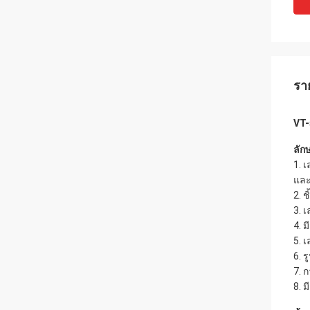
รา
VT-
ลัก
1. 
และ
2. 
3. 
4. 
5. 
6. ร
7. 
8. 