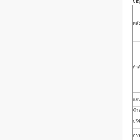
ข้อ
พลั
กำล
แก
ข้า
ปริ
การ