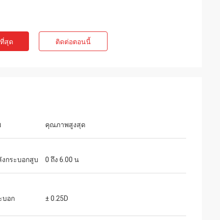
ี่สุด
ติดต่อตอนนี้
พ
คุณภาพสูงสุด
หน่ายแว่นตา
ng Optical ที่
ลังกระบอกสูบ
0 ถึง 6.00 น
้าทั้งหมดที่เรา
านที่ยอดเยี่ยม
ะบอก
± 0.25D