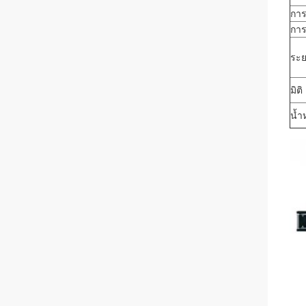
การ
การ
ระย
มิติ
น้ำ