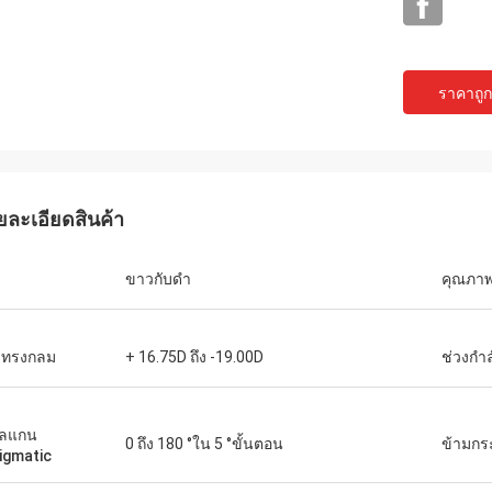
ราคาถูกท
ยละเอียดสินค้า
ขาวกับดำ
คุณภา
บ๊อบ
เอเดรียนผู้จัดจำ
ใช้ซัพพลายเออร์มากกว่า 10 ราย
โชคดีที่ได้พบกับทีม JingGo
งทรงกลม
+ 16.75D ถึง -19.00D
ช่วงกำ
ธุรกิจอุปกรณ์เกี่ยวกับแสงของเรา แต่
MIDO ใน Milano ตอนนี้สินค
ng ดีที่สุดพวกเขาสามารถให้คำตอบ
ขายนำเข้าจากพวกเขาทีมง
อาชีพที่แท้จริงเพื่อแก้ปัญหาของเรา
และผลงาน
กลแกน
0 ถึง 180 °ใน 5 °ขั้นตอน
ข้ามกร
ยเออร์ที่แนะนำ!
igmatic