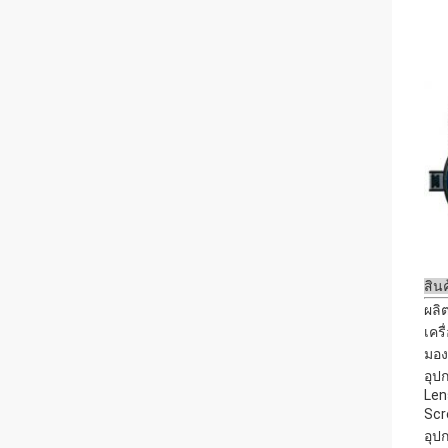
สิน
ผลิ
เครื
มอง
อุป
Len
Scr
อุป