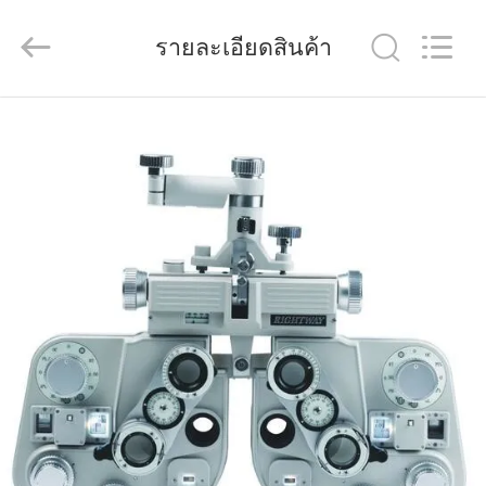
(Wenzhou
International
Trade
รายละเอียดสินค้า
SCM
Co.,
Ltd.).
All
Rights
บ้าน
Reserved.
สินค้า
วิดีโอ
เกี่ยว
กับ
เรา