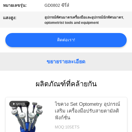
ใบ
หมายเลขรุ่น:
GD0802 ซีรี่ส์
,
แสงสูง:
อุปกรณ์ทัศนมาตรเครื่องมือและอุปกรณ์นักทัศนมาตร
เสนอ
optometrist tools and equipment
ราคา
ติดต่อเรา!
แผนผัง
ขยายรายละเอียด
เว็บไซต์
ผลิตภัณฑ์ที่คล้ายกัน
PRIVACY
POLICY
ไขควง Set Optometry อุปกรณ์
เสริม เครื่องมือปรับสายตามัลติ
ฟังก์ชั่น
MOQ:10SETS