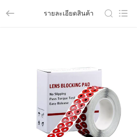
(Wenzhou
International
Trade
รายละเอียดสินค้า
SCM
Co.,
Ltd.).
All
Rights
บ้าน
Reserved.
สินค้า
วิดีโอ
เกี่ยว
กับ
เรา