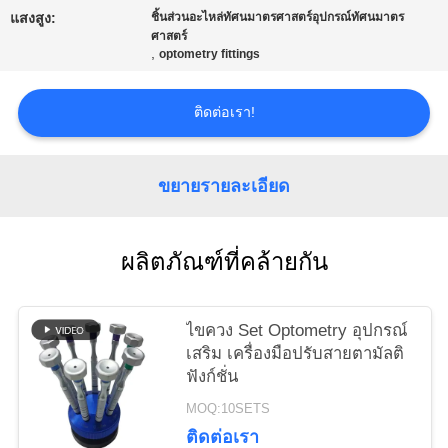
ใบ
แสงสูง:
ชิ้นส่วนอะไหล่ทัศนมาตรศาสตร์อุปกรณ์ทัศนมาตร
ศาสตร์
,
optometry fittings
เสนอ
ราคา
ติดต่อเรา!
แผนผัง
ขยายรายละเอียด
เว็บไซต์
ผลิตภัณฑ์ที่คล้ายกัน
PRIVACY
ไขควง Set Optometry อุปกรณ์
POLICY
เสริม เครื่องมือปรับสายตามัลติ
ฟังก์ชั่น
MOQ:10SETS
ติดต่อเรา