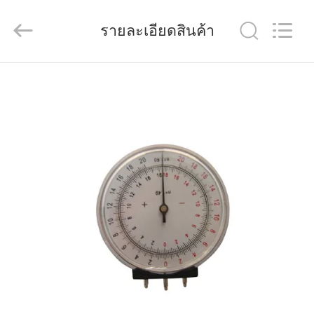
(Wenzhou
International
Trade
รายละเอียดสินค้า
SCM
Co.,
Ltd.).
All
Rights
บ้าน
Reserved.
สินค้า
วิดีโอ
เกี่ยว
กับ
เรา